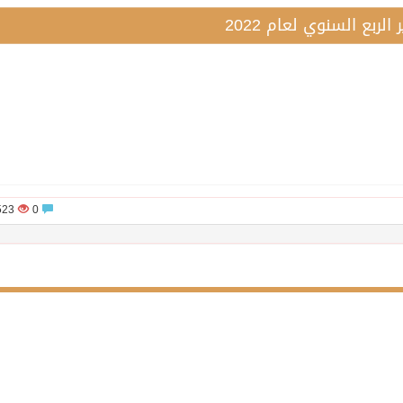
 الربع السنوي لعام 2022
1523
0