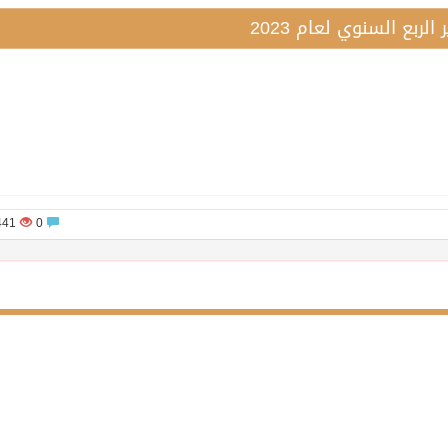
 الربع السنوي لعام 2023
1441
0